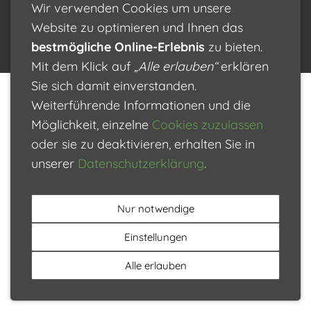
Wir verwenden Cookies um unsere
76829 Landau (Zentrumsnähe)
©2026
Website zu optimieren und Ihnen das
bestmögliche Online-Erlebnis
zu bieten.
0 63 41 87 15 7
Mit dem Klick auf
„Alle erlauben“
erklären
Sie sich damit einverstanden.
Weiterführende Informationen und die
Möglichkeit, einzelne
Cookies zuzulassen
oder sie zu deaktivieren, erhalten Sie in
unserer
Datenschutzerklärung
.
Nur notwendige
Einstellungen
Alle erlauben